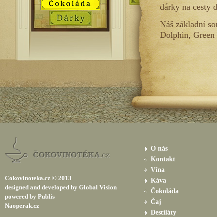
dárky na cesty d
Náš základní so
Dolphin, Green 
O nás
Kontakt
Vína
Cokovinoteka.cz © 2013
Káva
designed and developed
by
Global Vision
Čokoláda
powered by
Publis
Čaj
Naoperak.cz
Destiláty