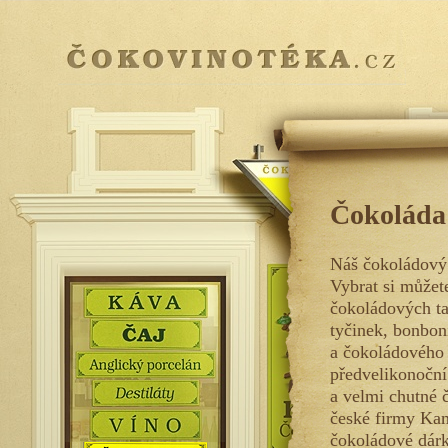
Čokoláda
Náš čokoládový 
Vybrat si můžet
čokoládových t
tyčinek, bonbon
a čokoládového
předvelikonoční 
a velmi chutné 
české firmy Kam
čokoládové dárk